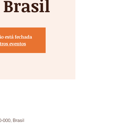
 Brasil
ão está fechada
tros eventos
0-000, Brasil