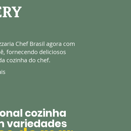
ERY
zzaria Chef Brasil agora com
cê, fornecendo deliciosos
da cozinha do chef.
ais
ional cozinha
m variedades