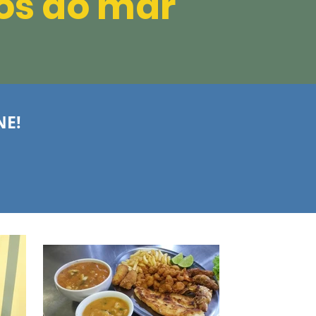
tos do mar
NE!