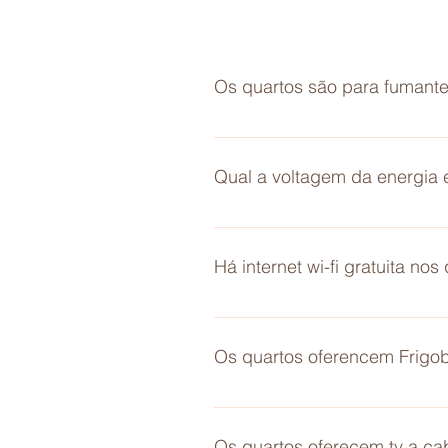
Os quartos são para fumant
Não, nossos quartos são todos n
ambiente de convívio social ent
Qual a voltagem da energia e
cobrança de taxa de acordo com
220 V
Há internet wi-fi gratuita nos
Sim! Há internet gratuíta dispo
Os quartos oferencem Frigo
A pousada não oferece frigoba
Os quartos oferecem tv a ca