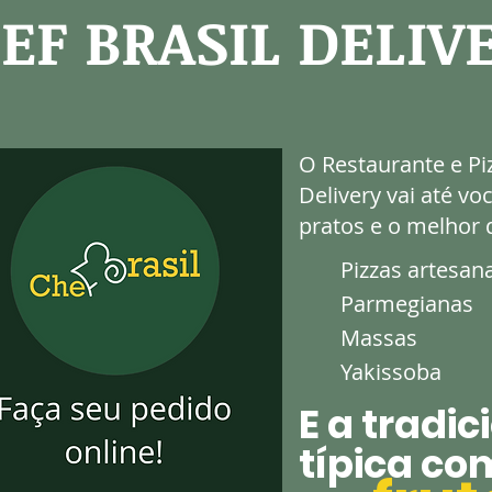
EF BRASIL DELIV
O Restaurante e Pi
Delivery vai até vo
pratos e o melhor 
Pizzas artesan
Parmegianas
Massas
Yakissoba
E a tradic
típica co