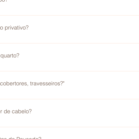
 privativo?
nheiro privativo com box de vidro
quarto?
s com 1 cama de casa e 1 de solteiro. Os quartos maiores po
erece 2 camas de casal e 2 de solteiro.
cobertores, travesseiros?"
roupa de cama, travesseiro, cobertores, toalha de rosto e banh
r de cabelo?
as a pousada oferece gratuitamente o secador, basta solicita