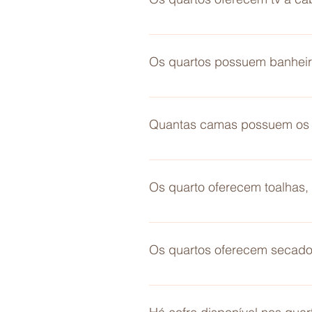
Não. Apenas teve digital
Os quartos possuem banheiro
Sim. Todos os quarto possuem ba
Quantas camas possuem os 
Todos os quarto estão equipado
solteiro. O quarto conjugando of
Os quarto oferecem toalhas, 
Sim. Todos os quartos oferecem 
Os quartos oferecem secado
O quarto individualmente não, m