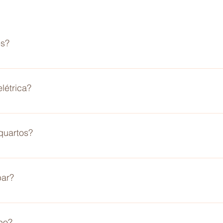
es?
ão fumantes. Só é permitido fumar nas áreas externas da Pou
re os hospedes. Caso haja algum tipo de prejuízos causados po
létrica?
 o que tenha sido danificado.
 quartos?
nível nos quartos e em todas as áreas da pousada
bar?
r em todos os quartos. Apenas os quartos com MAIS COMODIDA
bo?