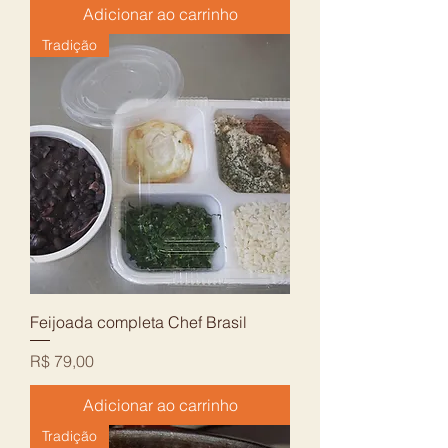
Adicionar ao carrinho
Tradição
Feijoada completa Chef Brasil
Preço
R$ 79,00
Adicionar ao carrinho
Tradição